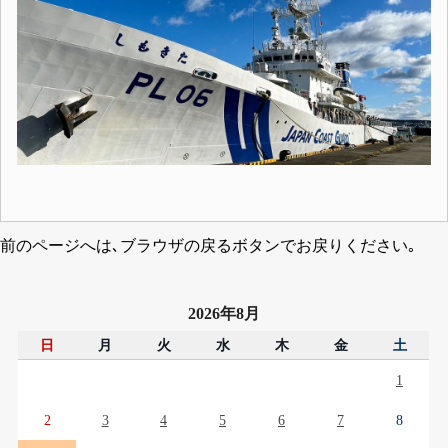
前のページへは､ブラウザの戻るボタンでお戻りください｡
2026年8月
日
月
火
水
木
金
土
1
2
3
4
5
6
7
8