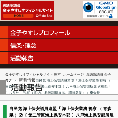
金子やすしオフィシャルサイト 熊本 | ホームページ | 衆議院議員 金子
新着情報
恭之
＞
自民党 海上保安議員連盟『 海上保安業務 視察 （
青森県 ）②〔 第二管区海上保安本部 〕八戸海上保安部所属 巡視船「
しもきた 」視察（ 船内、救難訓練展示、職員激励） 』※会長
自民党 海上保安議員連盟『 海上保安業務 視察 （ 青森
県 ）②〔 第二管区海上保安本部 〕八戸海上保安部所属