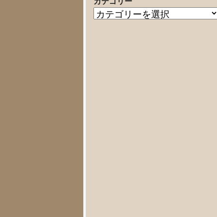
カテゴリー
の
カ
記
テ
事
ゴ
リ
ー