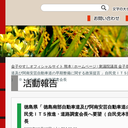
金子やすしオフィシャルサイト 熊本 | ホームページ | 衆議院議員 金子
道及び阿南安芸自動車道の早期整備に関する政策提言 」自民党ＩＴＳ
） ※ＩＴＳ推進・道路調査会長
徳島県「 徳島南部自動車道及び阿南安芸自動車道
民党ＩＴＳ推進・道路調査会長へ要望（ 自民党本
長