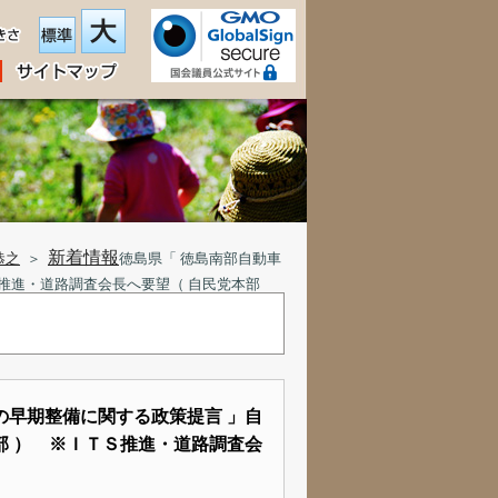
新着情報
恭之
＞
徳島県「 徳島南部自動車
推進・道路調査会長へ要望（ 自民党本部
の早期整備に関する政策提言 」自
部 ） ※ＩＴＳ推進・道路調査会