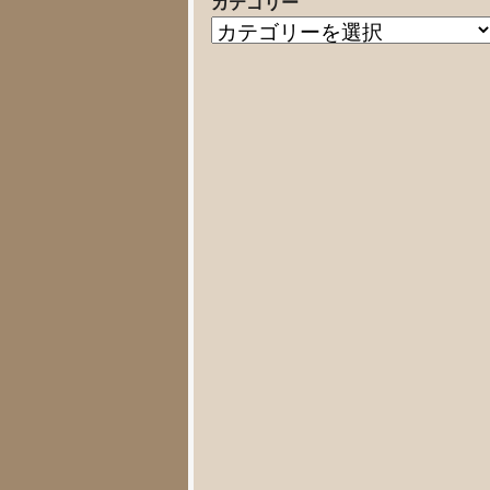
カテゴリー
の
カ
記
テ
事
ゴ
リ
ー