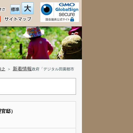
新着情報
恭之
＞
政府「デジタル田園都市
理官邸）