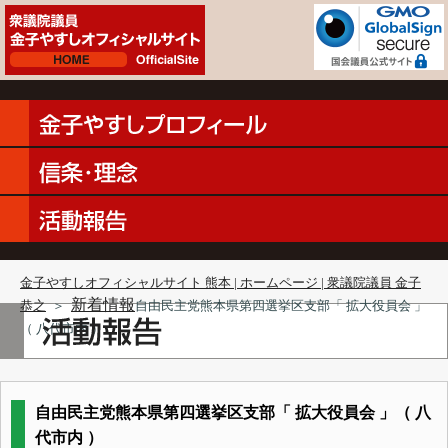
金子やすしオフィシャルサイト 熊本 | ホームページ | 衆議院議員 金子
新着情報
恭之
＞
自由民主党熊本県第四選挙区支部「 拡大役員会 」
（ 八代市内 ）
自由民主党熊本県第四選挙区支部「 拡大役員会 」（ 八
代市内 ）