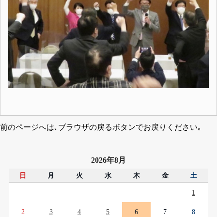
前のページへは､ブラウザの戻るボタンでお戻りください｡
2026年8月
日
月
火
水
木
金
土
1
2
3
4
5
6
7
8