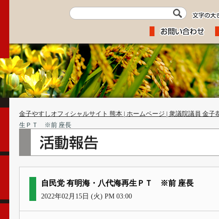
金子やすしオフィシャルサイト 熊本 | ホームページ | 衆議院議員 金子
生ＰＴ ※前 座長
自民党 有明海・八代海再生ＰＴ ※前 座長
2022年02月15日 (火) PM 03:00