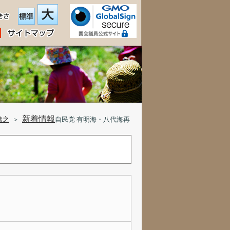
新着情報
恭之
＞
自民党 有明海・八代海再