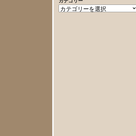
カテゴリー
の
カ
記
テ
事
ゴ
リ
ー